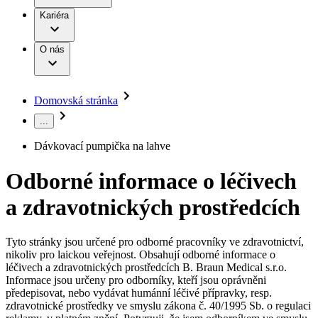
Terapie
B. Braun Avitum
Práce a kariéra
Kariéra
Naše kultura
Odpovědnost
Chirurgické motorové systémy
Odborné ambulance
Chirurgické nástroje a sterilizační kontejnery
Dialyzační střediska
Diverzita
O nás
Infuzní terapie
Vaše příležitost​
Onemocnění
Udržitelnost
Intervenční vaskulární terapie
Compliance
Kontinence a urologie
Sponzoring a dary
Služby pro pacienty
Léčba bolesti
Domovská stránka
Mimotělní očišťování krve
Média
Miniinvazivní chirurgie
...
B. Braun Avitum
Neurochirurgie
Tiskové zprávy
Nutriční terapie
Dávkovací pumpička na lahve
Onkologie
Kontakt
Ortopedie
Odborné informace o léčivech
Páteřní chirurgie
Kontaktní formulář
Péče o rány
Registrace k odběru newsletteru
a zdravotnických prostředcích
Péče o stomii
Společnost
Prevence a kontrola infekcí
Uzavírání ran
Tyto stránky jsou určené pro odborné pracovníky ve zdravotnictví,
Odpovědnost
Řešení
nikoliv pro laickou veřejnost. Obsahují odborné informace o
Nabídky pracovních míst
léčivech a zdravotnických prostředcích B. Braun Medical s.r.o.
Média
Terapie
Informace jsou určeny pro odborníky, kteří jsou oprávněni
Objevte své kariérní příležitosti ​v B. Braun. Vyhledejte náš trh
předepisovat, nebo vydávat humánní léčivé přípravky, resp.
práce​ pro zajímavé pozice.​
zdravotnické prostředky ve smyslu zákona č. 40/1995 Sb. o regulaci
Kontakt