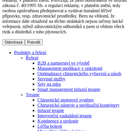
reklamy, v platném znění. Potvrzuji, že jsem odborníkem ve smyslu
zákona č. 40/1995 Sb. o regulaci reklamy, v platném znění, tedy
osobou oprávněnou předepisovat a vydávat humánní léčivé
Dialyzační střediska​
přípravky, resp. zdravotnické prostředky. Beru na vědomí, že
informace dále obsažené na těchto stránkách nejsou určeny laické
B. Braun Avitum poskytuje kvalitní dialyzační péči ve všech
veřejnosti, nýbrž zdravotnickým odborníků a jsem si vědom všech
svých střediscích v České republice. Více informací se
rizik a důsledků z toho plynoucích.
dozvíte na stránkách jednotlivých středisek.
Odmítnout
Potvrdit
Produkty a řešení
Řešení
B2B a partnerství ve výrobě
Produktový katalog​
Management medikace v onkologii
Optimalizace chirurgického vybavení a zásob
Kontakt
Objevte naše produkty. Navštivte produktový katalog B.
Servisní služby
Braun s našim kompletním produktovým portfoliem.
Sety na míru
Zůstaňte v dialogu s B. Braun. ​Kontaktujte nás.​
Smart management infuzní terapie​
Terapie
Chirurgické motorové systémy
Chirurgické nástroje a sterilizační kontejnery
Infuzní terapie
Intervenční vaskulární terapie
Kontinence a urologie
Léčba bolesti
Odborné ambulance