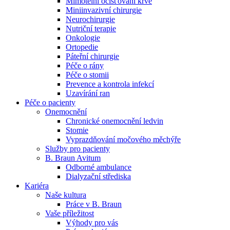
Mimotělní očišťování krve
Miniinvazivní chirurgie
Naše specializované ambulance jsou tu pro vás. Zvolte
Neurochirurgie
specializaci a město, které potřebujete, a objednejte se do naší
Nutriční terapie
ambulance.
Onkologie
Ortopedie
Páteřní chirurgie
Péče o rány
Péče o stomii
Prevence a kontrola infekcí
Uzavírání ran
Péče o pacienty
Onemocnění
Chronické onemocnění ledvin
Stomie
Vyprazdňování močového měchýře
Služby pro pacienty
B. Braun Avitum
Odborné ambulance
Dialyzační střediska
Kariéra
Naše kultura
Práce v B. Braun
Vaše příležitost​
Výhody pro vás