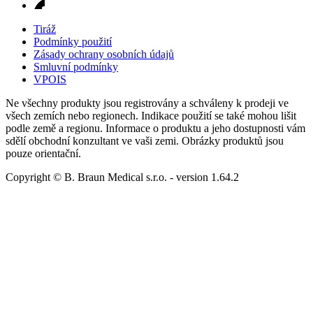
Tiráž
Podmínky použití
Zásady ochrany osobních údajů
Smluvní podmínky
VPOIS
Ne všechny produkty jsou registrovány a schváleny k prodeji ve
všech zemích nebo regionech. Indikace použití se také mohou lišit
podle země a regionu. Informace o produktu a jeho dostupnosti vám
sdělí obchodní konzultant ve vaši zemi. Obrázky produktů jsou
pouze orientační.
Copyright © B. Braun Medical s.r.o.
- version
1.64.2