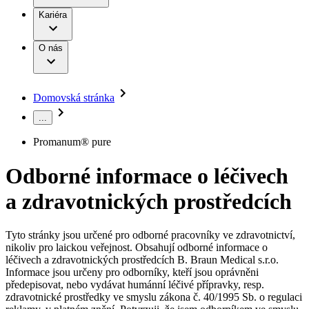
Terapie
B. Braun Avitum
Práce a kariéra
Kariéra
Naše kultura
Odpovědnost
Chirurgické motorové systémy
Odborné ambulance
Chirurgické nástroje a sterilizační kontejnery
Dialyzační střediska
Diverzita
O nás
Infuzní terapie
Vaše příležitost​
Onemocnění
Udržitelnost
Intervenční vaskulární terapie
Compliance
Kontinence a urologie
Sponzoring a dary
Služby pro pacienty
Léčba bolesti
Domovská stránka
Mimotělní očišťování krve
Média
Miniinvazivní chirurgie
...
B. Braun Avitum
Neurochirurgie
Tiskové zprávy
Nutriční terapie
Promanum® pure
Onkologie
Kontakt
Ortopedie
Odborné informace o léčivech
Páteřní chirurgie
Kontaktní formulář
Péče o rány
Registrace k odběru newsletteru
a zdravotnických prostředcích
Péče o stomii
Společnost
Prevence a kontrola infekcí
Uzavírání ran
Tyto stránky jsou určené pro odborné pracovníky ve zdravotnictví,
Odpovědnost
Řešení
nikoliv pro laickou veřejnost. Obsahují odborné informace o
Nabídky pracovních míst
léčivech a zdravotnických prostředcích B. Braun Medical s.r.o.
Média
Terapie
Informace jsou určeny pro odborníky, kteří jsou oprávněni
Objevte své kariérní příležitosti ​v B. Braun. Vyhledejte náš trh
předepisovat, nebo vydávat humánní léčivé přípravky, resp.
práce​ pro zajímavé pozice.​
zdravotnické prostředky ve smyslu zákona č. 40/1995 Sb. o regulaci
Kontakt