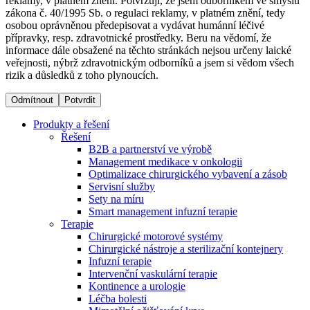
reklamy, v platném znění. Potvrzuji, že jsem odborníkem ve smyslu
zákona č. 40/1995 Sb. o regulaci reklamy, v platném znění, tedy
osobou oprávněnou předepisovat a vydávat humánní léčivé
Dialyzační střediska​
přípravky, resp. zdravotnické prostředky. Beru na vědomí, že
informace dále obsažené na těchto stránkách nejsou určeny laické
B. Braun Avitum poskytuje kvalitní dialyzační péči ve všech
veřejnosti, nýbrž zdravotnickým odborníků a jsem si vědom všech
svých střediscích v České republice. Více informací se
rizik a důsledků z toho plynoucích.
dozvíte na stránkách jednotlivých středisek.
Odmítnout
Potvrdit
Produkty a řešení
Řešení
B2B a partnerství ve výrobě
Produktový katalog​
Management medikace v onkologii
Optimalizace chirurgického vybavení a zásob
Kontakt
Objevte naše produkty. Navštivte produktový katalog B.
Servisní služby
Braun s našim kompletním produktovým portfoliem.
Sety na míru
Zůstaňte v dialogu s B. Braun. ​Kontaktujte nás.​
Smart management infuzní terapie​
Terapie
Chirurgické motorové systémy
Chirurgické nástroje a sterilizační kontejnery
Infuzní terapie
Intervenční vaskulární terapie
Kontinence a urologie
Léčba bolesti
Odborné ambulance