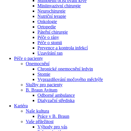
Mimotělní očišťování krve
Miniinvazivní chirurgie
Naše specializované ambulance jsou tu pro vás. Zvolte
Neurochirurgie
specializaci a město, které potřebujete, a objednejte se do naší
Nutriční terapie
ambulance.
Onkologie
Ortopedie
Páteřní chirurgie
Péče o rány
Péče o stomii
Prevence a kontrola infekcí
Uzavírání ran
Péče o pacienty
Onemocnění
Chronické onemocnění ledvin
Stomie
Vyprazdňování močového měchýře
Služby pro pacienty
B. Braun Avitum
Odborné ambulance
Dialyzační střediska
Kariéra
Naše kultura
Práce v B. Braun
Vaše příležitost​
Výhody pro vás