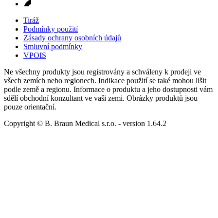
Tiráž
Podmínky použití
Zásady ochrany osobních údajů
Smluvní podmínky
VPOIS
Ne všechny produkty jsou registrovány a schváleny k prodeji ve
všech zemích nebo regionech. Indikace použití se také mohou lišit
podle země a regionu. Informace o produktu a jeho dostupnosti vám
sdělí obchodní konzultant ve vaši zemi. Obrázky produktů jsou
pouze orientační.
Copyright © B. Braun Medical s.r.o.
- version
1.64.2