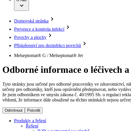
Infuzní terapie
Vaše příležitost​
Onemocnění
Udržitelnost
Intervenční vaskulární terapie
Compliance
Kontinence a urologie
Sponzoring a dary
Služby pro pacienty
Léčba bolesti
Domovská stránka
Mimotělní očišťování krve
Média
Miniinvazivní chirurgie
Prevence a kontrola infekcí
B. Braun Avitum
Neurochirurgie
Tiskové zprávy
Povrchy a plochy
Nutriční terapie
Onkologie
Kontakt
Příslušenství pro dezinfekci povrchů
Ortopedie
Páteřní chirurgie
Kontaktní formulář
Melseptomat® G / Melseptomat® Jet
Péče o rány
Registrace k odběru newsletteru
Péče o stomii
Společnost
Odborné informace o léčivech a
Prevence a kontrola infekcí
Uzavírání ran
Odpovědnost
Řešení
Tyto stránky jsou určené pro odborné pracovníky ve zdravotnictví, ni
určeny pro odborníky, kteří jsou oprávněni předepisovat, nebo vydáva
Média
že jsem odborníkem ve smyslu zákona č. 40/1995 Sb. o regulaci rekla
Terapie
vědomí, že informace dále obsažené na těchto stránkách nejsou určeny
Kontakt
Odmítnout
Potvrdit
Produkty a řešení
Řešení