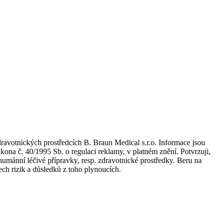
dravotnických prostředcích B. Braun Medical s.r.o. Informace jsou
kona č. 40/1995 Sb. o regulaci reklamy, v platném znění. Potvrzuji,
umánní léčivé přípravky, resp. zdravotnické prostředky. Beru na
ch rizik a důsledků z toho plynoucích.