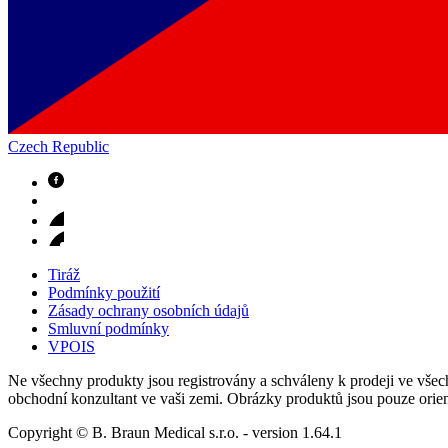
Czech Republic
Odborné ambulance
Naše specializované ambulance jsou tu pro vás. Zvolte specializ
Tiráž
Podmínky použití
Zásady ochrany osobních údajů
Smluvní podmínky
VPOIS
Ne všechny produkty jsou registrovány a schváleny k prodeji ve všech
obchodní konzultant ve vaši zemi. Obrázky produktů jsou pouze orien
Copyright © B. Braun Medical s.r.o.
- version
1.64.1