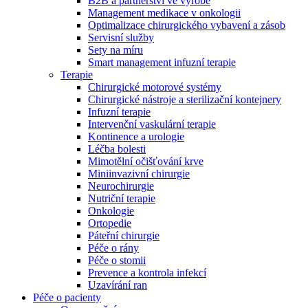
B2B a partnerství ve výrobě
Management medikace v onkologii
Optimalizace chirurgického vybavení a zásob
Servisní služby
Sety na míru
Smart management infuzní terapie​
Terapie
Chirurgické motorové systémy
Chirurgické nástroje a sterilizační kontejnery
Infuzní terapie
Intervenční vaskulární terapie
Kontinence a urologie
Léčba bolesti
Mimotělní očišťování krve
Miniinvazivní chirurgie
Neurochirurgie
Nutriční terapie
Onkologie
Ortopedie
Páteřní chirurgie
Nabídky pracovních míst
Péče o rány
Péče o stomii
Objevte své kariérní příležitosti ​v B. Braun. Vyhledejte náš trh 
Prevence a kontrola infekcí
Uzavírání ran
Péče o pacienty