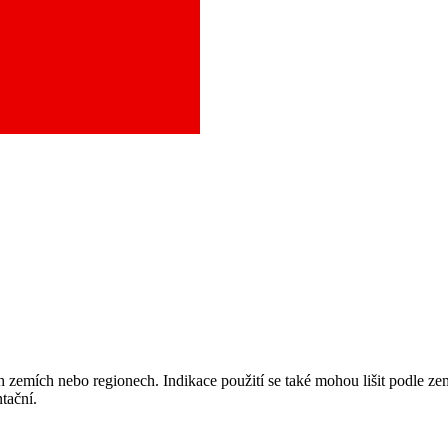
aci a město, které potřebujete, a objednejte se do naší ambulance.
 zemích nebo regionech. Indikace použití se také mohou lišit podle ze
tační.