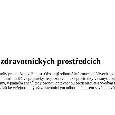
 zdravotnických prostředcích
koliv pro laickou veřejnost. Obsahují odborné informace o léčivech a z
t humánní léčivé přípravky, resp. zdravotnické prostředky ve smyslu zá
my, v platném znění, tedy osobou oprávněnou předepisovat a vydávat h
 laické veřejnosti, nýbrž zdravotnickým odborníků a jsem si vědom vše