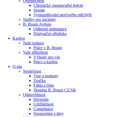
Onemocnění
Chronické onemocnění ledvin
Stomie
Vyprazdňování močového měchýře
Služby pro pacienty
B. Braun Avitum
Odborné ambulance
Kontakt
Dialyzační střediska
Dialyzační střediska​
Kariéra
Zůstaňte v dialogu s B. Braun. ​Kontaktujte nás.​
B. Braun Avitum poskytuje kvalitní dialyzační péči ve všech svý
Naše kultura
Práce v B. Braun
Vaše příležitost​
Produktový katalog​
Výhody pro vás
Práce a kariéra
Objevte naše produkty. Navštivte produktový katalog B. Brau
O nás
Společnost
Vize a hodnoty
Značka
Fakta a čísla
Skupina B. Braun CZ/SK
Odpovědnost
Diverzita
Udržitelnost
Compliance
Sponzoring a dary