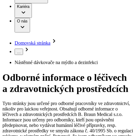
Terapie
B. Braun Avitum
Práce a kariéra
Kariéra
Naše kultura
Odpovědnost
Chirurgické motorové systémy
Odborné ambulance
Chirurgické nástroje a sterilizační kontejnery
Dialyzační střediska
Diverzita
O nás
Infuzní terapie
Vaše příležitost​
Onemocnění
Udržitelnost
Intervenční vaskulární terapie
Compliance
Kontinence a urologie
Sponzoring a dary
Služby pro pacienty
Léčba bolesti
Domovská stránka
Mimotělní očišťování krve
Média
Miniinvazivní chirurgie
...
B. Braun Avitum
Neurochirurgie
Tiskové zprávy
Nutriční terapie
Nástěnné dávkovače na mýdlo a dezinfekci
Onkologie
Kontakt
Ortopedie
Odborné informace o léčivech
Páteřní chirurgie
Kontaktní formulář
Péče o rány
Registrace k odběru newsletteru
a zdravotnických prostředcích
Péče o stomii
Společnost
Prevence a kontrola infekcí
Uzavírání ran
Tyto stránky jsou určené pro odborné pracovníky ve zdravotnictví,
Odpovědnost
Řešení
nikoliv pro laickou veřejnost. Obsahují odborné informace o
Nabídky pracovních míst
léčivech a zdravotnických prostředcích B. Braun Medical s.r.o.
Média
Terapie
Informace jsou určeny pro odborníky, kteří jsou oprávněni
Objevte své kariérní příležitosti ​v B. Braun. Vyhledejte náš trh
předepisovat, nebo vydávat humánní léčivé přípravky, resp.
práce​ pro zajímavé pozice.​
zdravotnické prostředky ve smyslu zákona č. 40/1995 Sb. o regulaci
Kontakt