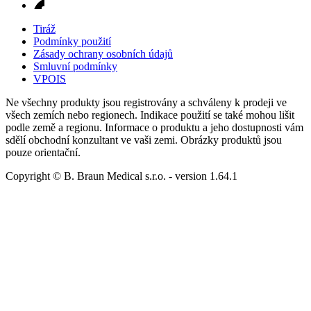
Tiráž
Podmínky použití
Zásady ochrany osobních údajů
Smluvní podmínky
VPOIS
Ne všechny produkty jsou registrovány a schváleny k prodeji ve
všech zemích nebo regionech. Indikace použití se také mohou lišit
podle země a regionu. Informace o produktu a jeho dostupnosti vám
sdělí obchodní konzultant ve vaši zemi. Obrázky produktů jsou
pouze orientační.
Copyright © B. Braun Medical s.r.o.
- version
1.64.1