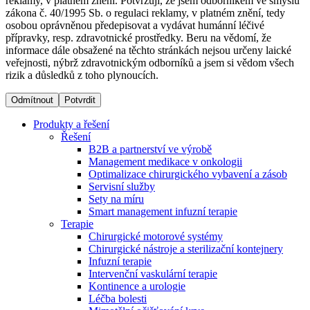
reklamy, v platném znění. Potvrzuji, že jsem odborníkem ve smyslu
zákona č. 40/1995 Sb. o regulaci reklamy, v platném znění, tedy
osobou oprávněnou předepisovat a vydávat humánní léčivé
Dialyzační střediska​
přípravky, resp. zdravotnické prostředky. Beru na vědomí, že
informace dále obsažené na těchto stránkách nejsou určeny laické
B. Braun Avitum poskytuje kvalitní dialyzační péči ve všech
veřejnosti, nýbrž zdravotnickým odborníků a jsem si vědom všech
svých střediscích v České republice. Více informací se
rizik a důsledků z toho plynoucích.
dozvíte na stránkách jednotlivých středisek.
Odmítnout
Potvrdit
Produkty a řešení
Řešení
B2B a partnerství ve výrobě
Produktový katalog​
Management medikace v onkologii
Optimalizace chirurgického vybavení a zásob
Kontakt
Objevte naše produkty. Navštivte produktový katalog B.
Servisní služby
Braun s našim kompletním produktovým portfoliem.
Sety na míru
Zůstaňte v dialogu s B. Braun. ​Kontaktujte nás.​
Smart management infuzní terapie​
Terapie
Chirurgické motorové systémy
Chirurgické nástroje a sterilizační kontejnery
Infuzní terapie
Intervenční vaskulární terapie
Kontinence a urologie
Léčba bolesti
Odborné ambulance