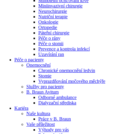
Mimotělní očišťování krve
Miniinvazivní chirurgie
Naše specializované ambulance jsou tu pro vás. Zvolte
Neurochirurgie
specializaci a město, které potřebujete, a objednejte se do naší
Nutriční terapie
ambulance.
Onkologie
Ortopedie
Páteřní chirurgie
Péče o rány
Péče o stomii
Prevence a kontrola infekcí
Uzavírání ran
Péče o pacienty
Onemocnění
Chronické onemocnění ledvin
Stomie
Vyprazdňování močového měchýře
Služby pro pacienty
B. Braun Avitum
Odborné ambulance
Dialyzační střediska
Kariéra
Naše kultura
Práce v B. Braun
Vaše příležitost​
Výhody pro vás