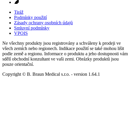
Tiráž
Podmínky použití
Zásady ochrany osobních údajů
Smluvní podmínky
VPOIS
Ne všechny produkty jsou registrovány a schváleny k prodeji ve
všech zemích nebo regionech. Indikace použití se také mohou lišit
podle země a regionu. Informace o produktu a jeho dostupnosti vám
sdělí obchodní konzultant ve vaši zemi. Obrázky produktů jsou
pouze orientační.
Copyright © B. Braun Medical s.r.o.
- version
1.64.1