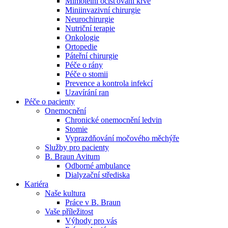
Mimotělní očišťování krve
Miniinvazivní chirurgie
Naše specializované ambulance jsou tu pro vás. Zvolte
Neurochirurgie
specializaci a město, které potřebujete, a objednejte se do naší
Nutriční terapie
ambulance.
Onkologie
Ortopedie
Páteřní chirurgie
Péče o rány
Péče o stomii
Prevence a kontrola infekcí
Uzavírání ran
Péče o pacienty
Onemocnění
Chronické onemocnění ledvin
Stomie
Vyprazdňování močového měchýře
Služby pro pacienty
B. Braun Avitum
Odborné ambulance
Dialyzační střediska
Kariéra
Naše kultura
Práce v B. Braun
Vaše příležitost​
Výhody pro vás