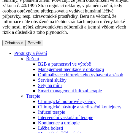
reklamy, v platném znění. Potvrzuji, že jsem odborníkem ve smyslu
zákona č. 40/1995 Sb. o regulaci reklamy, v platném znění, tedy
osobou oprávněnou předepisovat a vydávat humánní léčivé
Dialyzační střediska​
přípravky, resp. zdravotnické prostředky. Beru na vědomí, že
informace dále obsažené na těchto stránkách nejsou určeny laické
B. Braun Avitum poskytuje kvalitní dialyzační péči ve všech
veřejnosti, nýbrž zdravotnickým odborníků a jsem si vědom všech
svých střediscích v České republice. Více informací se
rizik a důsledků z toho plynoucích.
dozvíte na stránkách jednotlivých středisek.
Odmítnout
Potvrdit
Produkty a řešení
Řešení
B2B a partnerství ve výrobě
Produktový katalog​
Management medikace v onkologii
Optimalizace chirurgického vybavení a zásob
Kontakt
Objevte naše produkty. Navštivte produktový katalog B.
Servisní služby
Braun s našim kompletním produktovým portfoliem.
Sety na míru
Zůstaňte v dialogu s B. Braun. ​Kontaktujte nás.​
Smart management infuzní terapie​
Terapie
Chirurgické motorové systémy
Chirurgické nástroje a sterilizační kontejnery
Infuzní terapie
Intervenční vaskulární terapie
Kontinence a urologie
Léčba bolesti
Odborné ambulance