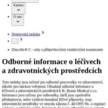
Terapie
B. Braun Avitum
Práce a kariéra
Kariéra
Naše kultura
Odpovědnost
Chirurgické motorové systémy
Odborné ambulance
Chirurgické nástroje a sterilizační kontejnery
Dialyzační střediska
Diverzita
O nás
Infuzní terapie
Vaše příležitost​
Onemocnění
Udržitelnost
Intervenční vaskulární terapie
Compliance
Kontinence a urologie
Sponzoring a dary
Služby pro pacienty
Léčba bolesti
Domovská stránka
Mimotělní očišťování krve
Média
Miniinvazivní chirurgie
...
B. Braun Avitum
Neurochirurgie
Tiskové zprávy
Nutriční terapie
Discofix® C - sety s pětiprvkovými ventilovými soustavami
Onkologie
Kontakt
Ortopedie
Odborné informace o léčivech
Páteřní chirurgie
Kontaktní formulář
Péče o rány
Registrace k odběru newsletteru
a zdravotnických prostředcích
Péče o stomii
Společnost
Prevence a kontrola infekcí
Uzavírání ran
Tyto stránky jsou určené pro odborné pracovníky ve zdravotnictví,
Odpovědnost
Řešení
nikoliv pro laickou veřejnost. Obsahují odborné informace o
Nabídky pracovních míst
léčivech a zdravotnických prostředcích B. Braun Medical s.r.o.
Média
Terapie
Informace jsou určeny pro odborníky, kteří jsou oprávněni
Objevte své kariérní příležitosti ​v B. Braun. Vyhledejte náš trh
předepisovat, nebo vydávat humánní léčivé přípravky, resp.
práce​ pro zajímavé pozice.​
zdravotnické prostředky ve smyslu zákona č. 40/1995 Sb. o regulaci
Kontakt