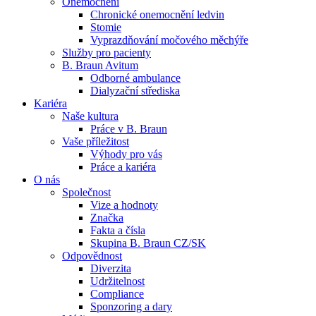
Onemocnění
Chronické onemocnění ledvin
Stomie
Vyprazdňování močového měchýře
Služby pro pacienty
B. Braun Avitum
Odborné ambulance
Kontakt
Dialyzační střediska
Dialyzační střediska​
Kariéra
Zůstaňte v dialogu s B. Braun. ​Kontaktujte nás.​
B. Braun Avitum poskytuje kvalitní dialyzační péči ve všech svý
Naše kultura
Práce v B. Braun
Vaše příležitost​
Produktový katalog​
Výhody pro vás
Práce a kariéra
Objevte naše produkty. Navštivte produktový katalog B. Brau
O nás
Společnost
Vize a hodnoty
Značka
Fakta a čísla
Skupina B. Braun CZ/SK
Odpovědnost
Diverzita
Udržitelnost
Compliance
Sponzoring a dary