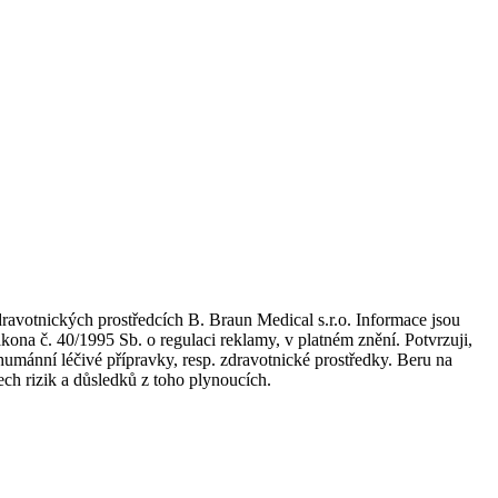
dravotnických prostředcích B. Braun Medical s.r.o. Informace jsou
kona č. 40/1995 Sb. o regulaci reklamy, v platném znění. Potvrzuji,
umánní léčivé přípravky, resp. zdravotnické prostředky. Beru na
ch rizik a důsledků z toho plynoucích.