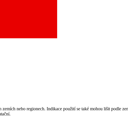
aci a město, které potřebujete, a objednejte se do naší ambulance.
 zemích nebo regionech. Indikace použití se také mohou lišit podle ze
tační.