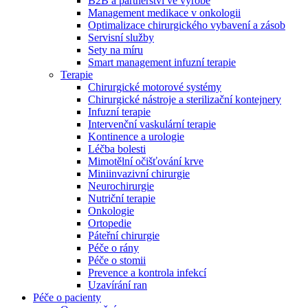
B2B a partnerství ve výrobě
Management medikace v onkologii
Optimalizace chirurgického vybavení a zásob
Servisní služby
Sety na míru
Smart management infuzní terapie​
Terapie
Chirurgické motorové systémy
Chirurgické nástroje a sterilizační kontejnery
Infuzní terapie
Intervenční vaskulární terapie
Kontinence a urologie
Léčba bolesti
Mimotělní očišťování krve
Miniinvazivní chirurgie
Neurochirurgie
Nutriční terapie
Onkologie
Ortopedie
Páteřní chirurgie
Nabídky pracovních míst
Péče o rány
Péče o stomii
Objevte své kariérní příležitosti ​v B. Braun. Vyhledejte náš trh 
Prevence a kontrola infekcí
Uzavírání ran
Péče o pacienty