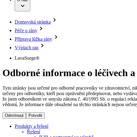
Infuzní terapie
Vaše příležitost​
Onemocnění
Udržitelnost
Intervenční vaskulární terapie
Compliance
Kontinence a urologie
Sponzoring a dary
Služby pro pacienty
Léčba bolesti
Domovská stránka
Mimotělní očišťování krve
Média
Miniinvazivní chirurgie
Péče o rány
B. Braun Avitum
Neurochirurgie
Tiskové zprávy
Příprava lůžka rány
Nutriční terapie
Onkologie
Kontakt
Výplach ran
Ortopedie
Páteřní chirurgie
Kontaktní formulář
LavaSurge®
Péče o rány
Registrace k odběru newsletteru
Péče o stomii
Společnost
Odborné informace o léčivech a
Prevence a kontrola infekcí
Uzavírání ran
Odpovědnost
Řešení
Tyto stránky jsou určené pro odborné pracovníky ve zdravotnictví, ni
určeny pro odborníky, kteří jsou oprávněni předepisovat, nebo vydáva
Média
že jsem odborníkem ve smyslu zákona č. 40/1995 Sb. o regulaci rekla
Terapie
vědomí, že informace dále obsažené na těchto stránkách nejsou určeny
Kontakt
Odmítnout
Potvrdit
Produkty a řešení
Řešení