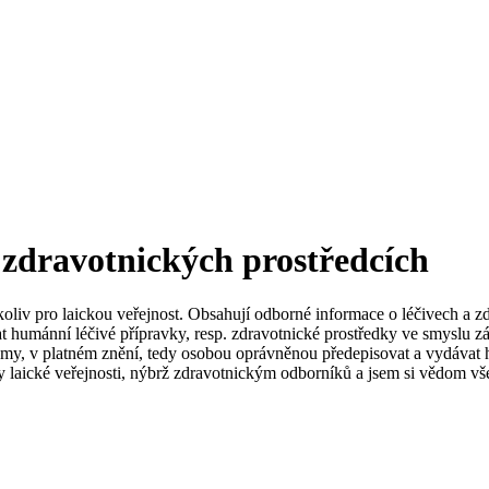
 zdravotnických prostředcích
koliv pro laickou veřejnost. Obsahují odborné informace o léčivech a z
t humánní léčivé přípravky, resp. zdravotnické prostředky ve smyslu zá
my, v platném znění, tedy osobou oprávněnou předepisovat a vydávat h
 laické veřejnosti, nýbrž zdravotnickým odborníků a jsem si vědom vše