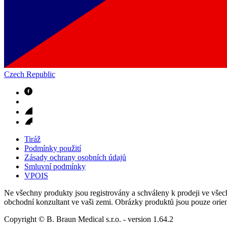
Czech Republic
Odborné ambulance
Naše specializované ambulance jsou tu pro vás. Zvolte specializ
Tiráž
Podmínky použití
Zásady ochrany osobních údajů
Smluvní podmínky
VPOIS
Ne všechny produkty jsou registrovány a schváleny k prodeji ve všech
obchodní konzultant ve vaši zemi. Obrázky produktů jsou pouze orien
Copyright © B. Braun Medical s.r.o.
- version
1.64.2