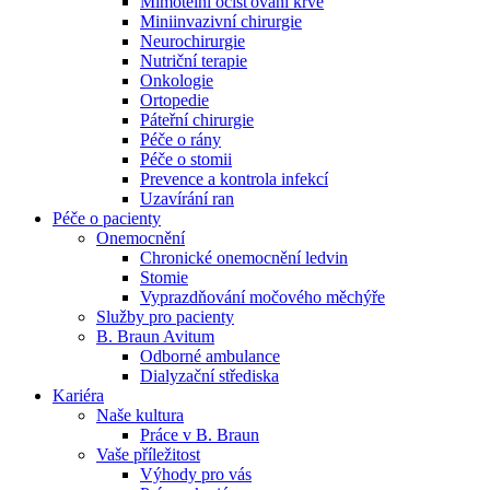
Mimotělní očišťování krve
Miniinvazivní chirurgie
Naše specializované ambulance jsou tu pro vás. Zvolte
Neurochirurgie
specializaci a město, které potřebujete, a objednejte se do naší
Nutriční terapie
ambulance.
Onkologie
Ortopedie
Páteřní chirurgie
Péče o rány
Péče o stomii
Prevence a kontrola infekcí
Uzavírání ran
Péče o pacienty
Onemocnění
Chronické onemocnění ledvin
Stomie
Vyprazdňování močového měchýře
Služby pro pacienty
B. Braun Avitum
Odborné ambulance
Dialyzační střediska
Kariéra
Naše kultura
Práce v B. Braun
Vaše příležitost​
Výhody pro vás