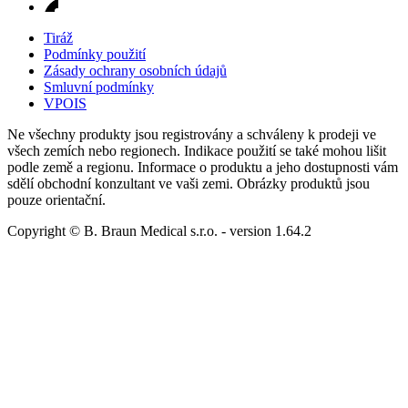
Tiráž
Podmínky použití
Zásady ochrany osobních údajů
Smluvní podmínky
VPOIS
Ne všechny produkty jsou registrovány a schváleny k prodeji ve
všech zemích nebo regionech. Indikace použití se také mohou lišit
podle země a regionu. Informace o produktu a jeho dostupnosti vám
sdělí obchodní konzultant ve vaši zemi. Obrázky produktů jsou
pouze orientační.
Copyright © B. Braun Medical s.r.o.
- version
1.64.2