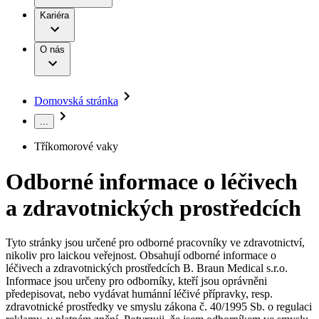
Terapie
B. Braun Avitum
Práce a kariéra
Kariéra
Naše kultura
Odpovědnost
Chirurgické motorové systémy
Odborné ambulance
Chirurgické nástroje a sterilizační kontejnery
Dialyzační střediska
Diverzita
O nás
Infuzní terapie
Vaše příležitost​
Onemocnění
Udržitelnost
Intervenční vaskulární terapie
Compliance
Kontinence a urologie
Sponzoring a dary
Služby pro pacienty
Léčba bolesti
Domovská stránka
Mimotělní očišťování krve
Média
Miniinvazivní chirurgie
...
B. Braun Avitum
Neurochirurgie
Tiskové zprávy
Nutriční terapie
Tříkomorové vaky
Onkologie
Kontakt
Ortopedie
Odborné informace o léčivech
Páteřní chirurgie
Kontaktní formulář
Péče o rány
Registrace k odběru newsletteru
a zdravotnických prostředcích
Péče o stomii
Společnost
Prevence a kontrola infekcí
Uzavírání ran
Tyto stránky jsou určené pro odborné pracovníky ve zdravotnictví,
Odpovědnost
Řešení
nikoliv pro laickou veřejnost. Obsahují odborné informace o
Nabídky pracovních míst
léčivech a zdravotnických prostředcích B. Braun Medical s.r.o.
Média
Terapie
Informace jsou určeny pro odborníky, kteří jsou oprávněni
Objevte své kariérní příležitosti ​v B. Braun. Vyhledejte náš trh
předepisovat, nebo vydávat humánní léčivé přípravky, resp.
práce​ pro zajímavé pozice.​
zdravotnické prostředky ve smyslu zákona č. 40/1995 Sb. o regulaci
Kontakt