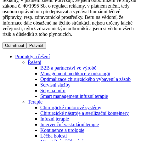
reklamy, v platném znění. Potvrzuji, že jsem odborníkem ve smyslu
zákona č. 40/1995 Sb. o regulaci reklamy, v platném znění, tedy
osobou oprávněnou předepisovat a vydávat humánní léčivé
Dialyzační střediska​
přípravky, resp. zdravotnické prostředky. Beru na vědomí, že
informace dále obsažené na těchto stránkách nejsou určeny laické
B. Braun Avitum poskytuje kvalitní dialyzační péči ve všech
veřejnosti, nýbrž zdravotnickým odborníků a jsem si vědom všech
svých střediscích v České republice. Více informací se
rizik a důsledků z toho plynoucích.
dozvíte na stránkách jednotlivých středisek.
Odmítnout
Potvrdit
Produkty a řešení
Řešení
B2B a partnerství ve výrobě
Produktový katalog​
Management medikace v onkologii
Optimalizace chirurgického vybavení a zásob
Kontakt
Objevte naše produkty. Navštivte produktový katalog B.
Servisní služby
Braun s našim kompletním produktovým portfoliem.
Sety na míru
Zůstaňte v dialogu s B. Braun. ​Kontaktujte nás.​
Smart management infuzní terapie​
Terapie
Chirurgické motorové systémy
Chirurgické nástroje a sterilizační kontejnery
Infuzní terapie
Intervenční vaskulární terapie
Kontinence a urologie
Léčba bolesti
Odborné ambulance