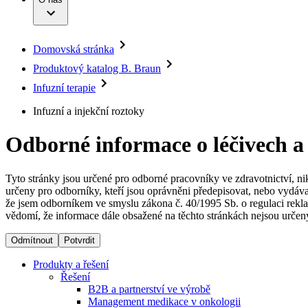
Infuzní terapie
Vaše příležitost​
Onemocnění
Udržitelnost
Intervenční vaskulární terapie
Compliance
Kontinence a urologie
Sponzoring a dary
Služby pro pacienty
Léčba bolesti
Domovská stránka
Mimotělní očišťování krve
Média
Miniinvazivní chirurgie
Produktový katalog B. Braun
B. Braun Avitum
Neurochirurgie
Tiskové zprávy
Infuzní terapie
Nutriční terapie
Onkologie
Kontakt
Infuzní a injekční roztoky
Ortopedie
Páteřní chirurgie
Kontaktní formulář
Péče o rány
Odborné informace o léčivech a
Registrace k odběru newsletteru
Péče o stomii
Společnost
Prevence a kontrola infekcí
Uzavírání ran
Tyto stránky jsou určené pro odborné pracovníky ve zdravotnictví, ni
Odpovědnost
Řešení
určeny pro odborníky, kteří jsou oprávněni předepisovat, nebo vydáva
že jsem odborníkem ve smyslu zákona č. 40/1995 Sb. o regulaci rekla
vědomí, že informace dále obsažené na těchto stránkách nejsou určeny
Média
Terapie
Odmítnout
Potvrdit
Kontakt
Produkty a řešení
Řešení
B2B a partnerství ve výrobě
Management medikace v onkologii