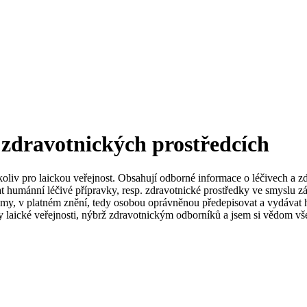
 zdravotnických prostředcích
koliv pro laickou veřejnost. Obsahují odborné informace o léčivech a z
t humánní léčivé přípravky, resp. zdravotnické prostředky ve smyslu zá
my, v platném znění, tedy osobou oprávněnou předepisovat a vydávat h
 laické veřejnosti, nýbrž zdravotnickým odborníků a jsem si vědom vše