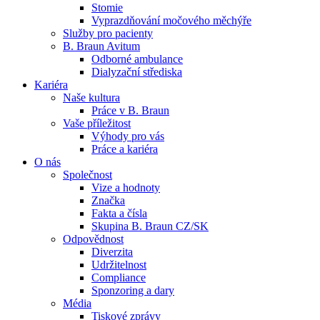
Stomie
Vyprazdňování močového měchýře
Služby pro pacienty
B. Braun Avitum
Odborné ambulance
Dialyzační střediska
Kariéra
Kontakt
Dialyzační střediska​
Naše kultura
Práce v B. Braun
Zůstaňte v dialogu s B. Braun. ​Kontaktujte nás.​
B. Braun Avitum poskytuje kvalitní dialyzační péči ve všech svý
Vaše příležitost​
Výhody pro vás
Práce a kariéra
Produktový katalog​
O nás
Společnost
Objevte naše produkty. Navštivte produktový katalog B. Brau
Vize a hodnoty
Značka
Fakta a čísla
Skupina B. Braun CZ/SK
Odpovědnost
Diverzita
Udržitelnost
Compliance
Sponzoring a dary
Média
Tiskové zprávy