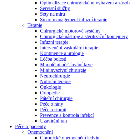
Optimalizace chirurgického vybavení a zásob
Servisní služby
Sety na míru
Smart management infuzní terapie​
Terapie
Chirurgické motorové systémy
Chirurgické nástroje a sterilizační kontejnery
Infuzní terapie
Intervenční vaskulární terapie
Kontinence a urologie
Léčba bolesti
Mimotělní očišťování krve
Miniinvazivní chirurgie
Neurochirurgie
Nutriční terapie
Onkologie
Ortopedie
Páteřní chirurgie
Péče o rány
Nabídky pracovních míst
Péče o stomii
Prevence a kontrola infekcí
Objevte své kariérní příležitosti ​v B. Braun. Vyhledejte náš trh 
Uzavírání ran
Péče o pacienty
Onemocnění
Chronické onemocnění ledvin