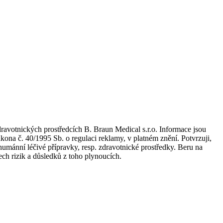
dravotnických prostředcích B. Braun Medical s.r.o. Informace jsou
kona č. 40/1995 Sb. o regulaci reklamy, v platném znění. Potvrzuji,
umánní léčivé přípravky, resp. zdravotnické prostředky. Beru na
ch rizik a důsledků z toho plynoucích.