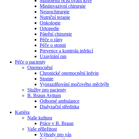
Mimotělní očišťování krve
Miniinvazivní chirurgie
Naše specializované ambulance jsou tu pro vás. Zvolte
Neurochirurgie
specializaci a město, které potřebujete, a objednejte se do naší
Nutriční terapie
ambulance.
Onkologie
Ortopedie
Páteřní chirurgie
Péče o rány
Péče o stomii
Prevence a kontrola infekcí
Uzavírání ran
Péče o pacienty
Onemocnění
Chronické onemocnění ledvin
Stomie
Vyprazdňování močového měchýře
Služby pro pacienty
B. Braun Avitum
Odborné ambulance
Dialyzační střediska
Kariéra
Naše kultura
Práce v B. Braun
Vaše příležitost​
Výhody pro vás