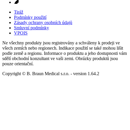
Tiráž
Podmínky použití
Zásady ochrany osobních údajů
Smluvní podmínky
VPOIS
Ne všechny produkty jsou registrovány a schváleny k prodeji ve
všech zemích nebo regionech. Indikace použití se také mohou lišit
podle země a regionu. Informace o produktu a jeho dostupnosti vám
sdělí obchodní konzultant ve vaši zemi. Obrázky produktů jsou
pouze orientační.
Copyright © B. Braun Medical s.r.o.
- version
1.64.2