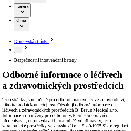
Terapie
B. Braun Avitum
Práce a kariéra
Kariéra
Naše kultura
Odpovědnost
Chirurgické motorové systémy
Odborné ambulance
Chirurgické nástroje a sterilizační kontejnery
Dialyzační střediska
Diverzita
O nás
Infuzní terapie
Vaše příležitost​
Onemocnění
Udržitelnost
Intervenční vaskulární terapie
Compliance
Kontinence a urologie
Sponzoring a dary
Služby pro pacienty
Léčba bolesti
Domovská stránka
Mimotělní očišťování krve
Média
Miniinvazivní chirurgie
...
B. Braun Avitum
Neurochirurgie
Tiskové zprávy
Nutriční terapie
Bezpečnostní intravenózní katetry
Onkologie
Kontakt
Ortopedie
Odborné informace o léčivech
Páteřní chirurgie
Kontaktní formulář
Péče o rány
Registrace k odběru newsletteru
a zdravotnických prostředcích
Péče o stomii
Společnost
Prevence a kontrola infekcí
Uzavírání ran
Tyto stránky jsou určené pro odborné pracovníky ve zdravotnictví,
Odpovědnost
Řešení
nikoliv pro laickou veřejnost. Obsahují odborné informace o
Nabídky pracovních míst
léčivech a zdravotnických prostředcích B. Braun Medical s.r.o.
Média
Terapie
Informace jsou určeny pro odborníky, kteří jsou oprávněni
Objevte své kariérní příležitosti ​v B. Braun. Vyhledejte náš trh
předepisovat, nebo vydávat humánní léčivé přípravky, resp.
práce​ pro zajímavé pozice.​
zdravotnické prostředky ve smyslu zákona č. 40/1995 Sb. o regulaci
Kontakt