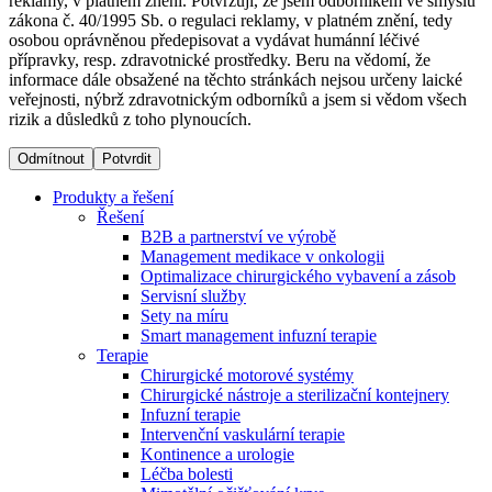
reklamy, v platném znění. Potvrzuji, že jsem odborníkem ve smyslu
zákona č. 40/1995 Sb. o regulaci reklamy, v platném znění, tedy
osobou oprávněnou předepisovat a vydávat humánní léčivé
Dialyzační střediska​
přípravky, resp. zdravotnické prostředky. Beru na vědomí, že
informace dále obsažené na těchto stránkách nejsou určeny laické
B. Braun Avitum poskytuje kvalitní dialyzační péči ve všech
veřejnosti, nýbrž zdravotnickým odborníků a jsem si vědom všech
svých střediscích v České republice. Více informací se
rizik a důsledků z toho plynoucích.
dozvíte na stránkách jednotlivých středisek.
Odmítnout
Potvrdit
Produkty a řešení
Řešení
B2B a partnerství ve výrobě
Produktový katalog​
Management medikace v onkologii
Optimalizace chirurgického vybavení a zásob
Kontakt
Objevte naše produkty. Navštivte produktový katalog B.
Servisní služby
Braun s našim kompletním produktovým portfoliem.
Sety na míru
Zůstaňte v dialogu s B. Braun. ​Kontaktujte nás.​
Smart management infuzní terapie​
Terapie
Chirurgické motorové systémy
Chirurgické nástroje a sterilizační kontejnery
Infuzní terapie
Intervenční vaskulární terapie
Kontinence a urologie
Léčba bolesti
Odborné ambulance