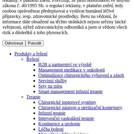
reklamy, v platném znění. Potvrzuji, že jsem odborníkem ve smyslu
zákona č. 40/1995 Sb. o regulaci reklamy, v platném znění, tedy
osobou oprávněnou předepisovat a vydávat humánní léčivé
Dialyzační střediska​
přípravky, resp. zdravotnické prostředky. Beru na vědomí, že
informace dále obsažené na těchto stránkách nejsou určeny laické
B. Braun Avitum poskytuje kvalitní dialyzační péči ve všech
veřejnosti, nýbrž zdravotnickým odborníků a jsem si vědom všech
svých střediscích v České republice. Více informací se
rizik a důsledků z toho plynoucích.
dozvíte na stránkách jednotlivých středisek.
Odmítnout
Potvrdit
Produkty a řešení
Řešení
B2B a partnerství ve výrobě
Produktový katalog​
Management medikace v onkologii
Optimalizace chirurgického vybavení a zásob
Kontakt
Objevte naše produkty. Navštivte produktový katalog B.
Servisní služby
Braun s našim kompletním produktovým portfoliem.
Sety na míru
Zůstaňte v dialogu s B. Braun. ​Kontaktujte nás.​
Smart management infuzní terapie​
Terapie
Chirurgické motorové systémy
Chirurgické nástroje a sterilizační kontejnery
Infuzní terapie
Intervenční vaskulární terapie
Kontinence a urologie
Léčba bolesti
Odborné ambulance