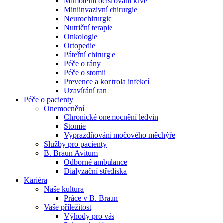
Mimotělní očišťování krve
Miniinvazivní chirurgie
Naše specializované ambulance jsou tu pro vás. Zvolte
Neurochirurgie
specializaci a město, které potřebujete, a objednejte se do naší
Nutriční terapie
ambulance.
Onkologie
Ortopedie
Páteřní chirurgie
Péče o rány
Péče o stomii
Prevence a kontrola infekcí
Uzavírání ran
Péče o pacienty
Onemocnění
Chronické onemocnění ledvin
Stomie
Vyprazdňování močového měchýře
Služby pro pacienty
B. Braun Avitum
Odborné ambulance
Dialyzační střediska
Kariéra
Naše kultura
Práce v B. Braun
Vaše příležitost​
Výhody pro vás