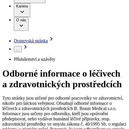
Terapie
B. Braun Avitum
Práce a kariéra
Kariéra
Naše kultura
Odpovědnost
Chirurgické motorové systémy
Odborné ambulance
Chirurgické nástroje a sterilizační kontejnery
Dialyzační střediska
Diverzita
O nás
Infuzní terapie
Vaše příležitost​
Onemocnění
Udržitelnost
Intervenční vaskulární terapie
Compliance
Kontinence a urologie
Sponzoring a dary
Služby pro pacienty
Léčba bolesti
Domovská stránka
Mimotělní očišťování krve
Média
Miniinvazivní chirurgie
...
B. Braun Avitum
Neurochirurgie
Tiskové zprávy
Nutriční terapie
Příslušenství a uzávěry
Onkologie
Kontakt
Ortopedie
Odborné informace o léčivech
Páteřní chirurgie
Kontaktní formulář
Péče o rány
Registrace k odběru newsletteru
a zdravotnických prostředcích
Péče o stomii
Společnost
Prevence a kontrola infekcí
Uzavírání ran
Tyto stránky jsou určené pro odborné pracovníky ve zdravotnictví,
Odpovědnost
Řešení
nikoliv pro laickou veřejnost. Obsahují odborné informace o
Nabídky pracovních míst
léčivech a zdravotnických prostředcích B. Braun Medical s.r.o.
Média
Terapie
Informace jsou určeny pro odborníky, kteří jsou oprávněni
Objevte své kariérní příležitosti ​v B. Braun. Vyhledejte náš trh
předepisovat, nebo vydávat humánní léčivé přípravky, resp.
práce​ pro zajímavé pozice.​
zdravotnické prostředky ve smyslu zákona č. 40/1995 Sb. o regulaci
Kontakt