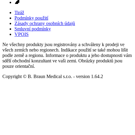
Tiráž
Podmínky použití
Zásady ochrany osobních údajů
Smluvní podmínky
VPOIS
Ne všechny produkty jsou registrovány a schváleny k prodeji ve
všech zemích nebo regionech. Indikace použití se také mohou lišit
podle země a regionu. Informace o produktu a jeho dostupnosti vám
sdělí obchodní konzultant ve vaši zemi. Obrázky produktů jsou
pouze orientační.
Copyright © B. Braun Medical s.r.o.
- version
1.64.2