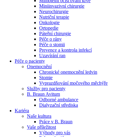
Mimotělní očišťování krve
Miniinvazivní chirurgie
Naše specializované ambulance jsou tu pro vás. Zvolte
Neurochirurgie
specializaci a město, které potřebujete, a objednejte se do naší
Nutriční terapie
ambulance.
Onkologie
Ortopedie
Páteřní chirurgie
Péče o rány
Péče o stomii
Prevence a kontrola infekcí
Uzavírání ran
Péče o pacienty
Onemocnění
Chronické onemocnění ledvin
Stomie
Vyprazdňování močového měchýře
Služby pro pacienty
B. Braun Avitum
Odborné ambulance
Dialyzační střediska
Kariéra
Naše kultura
Práce v B. Braun
Vaše příležitost​
Výhody pro vás