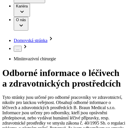
Terapie
B. Braun Avitum
Práce a kariéra
Kariéra
Naše kultura
Odpovědnost
Chirurgické motorové systémy
Odborné ambulance
Chirurgické nástroje a sterilizační kontejnery
Dialyzační střediska
Diverzita
O nás
Infuzní terapie
Vaše příležitost​
Onemocnění
Udržitelnost
Intervenční vaskulární terapie
Compliance
Kontinence a urologie
Sponzoring a dary
Služby pro pacienty
Léčba bolesti
Domovská stránka
Mimotělní očišťování krve
Média
Miniinvazivní chirurgie
...
B. Braun Avitum
Neurochirurgie
Tiskové zprávy
Nutriční terapie
Miniinvazivní chirurgie
Onkologie
Kontakt
Ortopedie
Odborné informace o léčivech
Páteřní chirurgie
Kontaktní formulář
Péče o rány
Registrace k odběru newsletteru
a zdravotnických prostředcích
Péče o stomii
Společnost
Prevence a kontrola infekcí
Uzavírání ran
Tyto stránky jsou určené pro odborné pracovníky ve zdravotnictví,
Odpovědnost
Řešení
nikoliv pro laickou veřejnost. Obsahují odborné informace o
Nabídky pracovních míst
léčivech a zdravotnických prostředcích B. Braun Medical s.r.o.
Média
Terapie
Informace jsou určeny pro odborníky, kteří jsou oprávněni
Objevte své kariérní příležitosti ​v B. Braun. Vyhledejte náš trh
předepisovat, nebo vydávat humánní léčivé přípravky, resp.
práce​ pro zajímavé pozice.​
zdravotnické prostředky ve smyslu zákona č. 40/1995 Sb. o regulaci
Kontakt