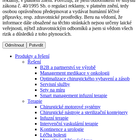
reklamy, v platném znění. Potvrzuji, že jsem odborníkem ve smyslu
zákona č. 40/1995 Sb. o regulaci reklamy, v platném znění, tedy
osobou oprávněnou předepisovat a vydávat humánní léčivé
Dialyzační střediska​
přípravky, resp. zdravotnické prostředky. Beru na vědomí, že
informace dále obsažené na těchto stránkách nejsou určeny laické
B. Braun Avitum poskytuje kvalitní dialyzační péči ve všech
veřejnosti, nýbrž zdravotnickým odborníků a jsem si vědom všech
svých střediscích v České republice. Více informací se
rizik a důsledků z toho plynoucích.
dozvíte na stránkách jednotlivých středisek.
Odmítnout
Potvrdit
Produkty a řešení
Řešení
B2B a partnerství ve výrobě
Produktový katalog​
Management medikace v onkologii
Optimalizace chirurgického vybavení a zásob
Kontakt
Objevte naše produkty. Navštivte produktový katalog B.
Servisní služby
Braun s našim kompletním produktovým portfoliem.
Sety na míru
Zůstaňte v dialogu s B. Braun. ​Kontaktujte nás.​
Smart management infuzní terapie​
Terapie
Chirurgické motorové systémy
Chirurgické nástroje a sterilizační kontejnery
Infuzní terapie
Intervenční vaskulární terapie
Kontinence a urologie
Léčba bolesti
Odborné ambulance