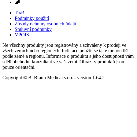
Tiráž
Podmínky použití
Zásady ochrany osobních údajů
Smluvní podmínky
VPOIS
Ne všechny produkty jsou registrovány a schváleny k prodeji ve
všech zemích nebo regionech. Indikace použití se také mohou lišit
podle země a regionu. Informace o produktu a jeho dostupnosti vám
sdělí obchodní konzultant ve vaši zemi. Obrázky produktů jsou
pouze orientační.
Copyright © B. Braun Medical s.r.o.
- version
1.64.2