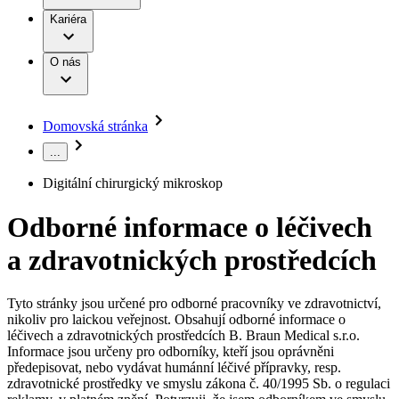
Terapie
B. Braun Avitum
Práce a kariéra
Kariéra
Naše kultura
Odpovědnost
Chirurgické motorové systémy
Odborné ambulance
Chirurgické nástroje a sterilizační kontejnery
Dialyzační střediska
Diverzita
O nás
Infuzní terapie
Vaše příležitost​
Onemocnění
Udržitelnost
Intervenční vaskulární terapie
Compliance
Kontinence a urologie
Sponzoring a dary
Služby pro pacienty
Léčba bolesti
Domovská stránka
Mimotělní očišťování krve
Média
Miniinvazivní chirurgie
...
B. Braun Avitum
Neurochirurgie
Tiskové zprávy
Nutriční terapie
Digitální chirurgický mikroskop
Onkologie
Kontakt
Ortopedie
Odborné informace o léčivech
Páteřní chirurgie
Kontaktní formulář
Péče o rány
Registrace k odběru newsletteru
a zdravotnických prostředcích
Péče o stomii
Společnost
Prevence a kontrola infekcí
Uzavírání ran
Tyto stránky jsou určené pro odborné pracovníky ve zdravotnictví,
Odpovědnost
Řešení
nikoliv pro laickou veřejnost. Obsahují odborné informace o
Nabídky pracovních míst
léčivech a zdravotnických prostředcích B. Braun Medical s.r.o.
Média
Terapie
Informace jsou určeny pro odborníky, kteří jsou oprávněni
Objevte své kariérní příležitosti ​v B. Braun. Vyhledejte náš trh
předepisovat, nebo vydávat humánní léčivé přípravky, resp.
práce​ pro zajímavé pozice.​
zdravotnické prostředky ve smyslu zákona č. 40/1995 Sb. o regulaci
Kontakt