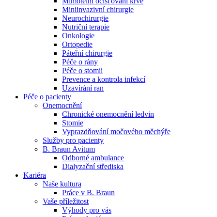
Mimotělní očišťování krve
Miniinvazivní chirurgie
Naše specializované ambulance jsou tu pro vás. Zvolte
Neurochirurgie
specializaci a město, které potřebujete, a objednejte se do naší
Nutriční terapie
ambulance.
Onkologie
Ortopedie
Páteřní chirurgie
Péče o rány
Péče o stomii
Prevence a kontrola infekcí
Uzavírání ran
Péče o pacienty
Onemocnění
Chronické onemocnění ledvin
Stomie
Vyprazdňování močového měchýře
Služby pro pacienty
B. Braun Avitum
Odborné ambulance
Dialyzační střediska
Kariéra
Naše kultura
Práce v B. Braun
Vaše příležitost​
Výhody pro vás