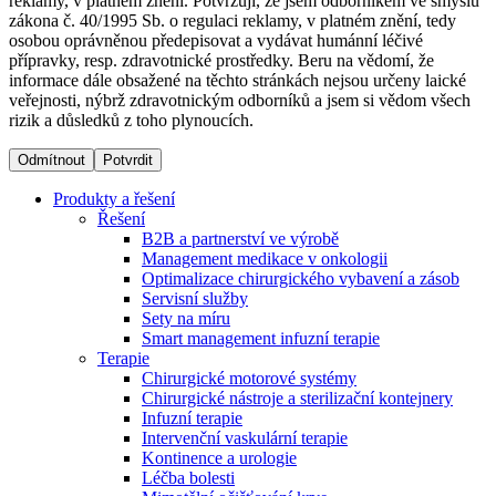
reklamy, v platném znění. Potvrzuji, že jsem odborníkem ve smyslu
zákona č. 40/1995 Sb. o regulaci reklamy, v platném znění, tedy
osobou oprávněnou předepisovat a vydávat humánní léčivé
Dialyzační střediska​
přípravky, resp. zdravotnické prostředky. Beru na vědomí, že
informace dále obsažené na těchto stránkách nejsou určeny laické
B. Braun Avitum poskytuje kvalitní dialyzační péči ve všech
veřejnosti, nýbrž zdravotnickým odborníků a jsem si vědom všech
svých střediscích v České republice. Více informací se
rizik a důsledků z toho plynoucích.
dozvíte na stránkách jednotlivých středisek.
Odmítnout
Potvrdit
Produkty a řešení
Řešení
B2B a partnerství ve výrobě
Produktový katalog​
Management medikace v onkologii
Optimalizace chirurgického vybavení a zásob
Kontakt
Objevte naše produkty. Navštivte produktový katalog B.
Servisní služby
Braun s našim kompletním produktovým portfoliem.
Sety na míru
Zůstaňte v dialogu s B. Braun. ​Kontaktujte nás.​
Smart management infuzní terapie​
Terapie
Chirurgické motorové systémy
Chirurgické nástroje a sterilizační kontejnery
Infuzní terapie
Intervenční vaskulární terapie
Kontinence a urologie
Léčba bolesti
Odborné ambulance