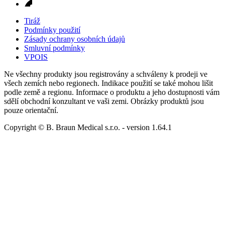
Tiráž
Podmínky použití
Zásady ochrany osobních údajů
Smluvní podmínky
VPOIS
Ne všechny produkty jsou registrovány a schváleny k prodeji ve
všech zemích nebo regionech. Indikace použití se také mohou lišit
podle země a regionu. Informace o produktu a jeho dostupnosti vám
sdělí obchodní konzultant ve vaši zemi. Obrázky produktů jsou
pouze orientační.
Copyright © B. Braun Medical s.r.o.
- version
1.64.1