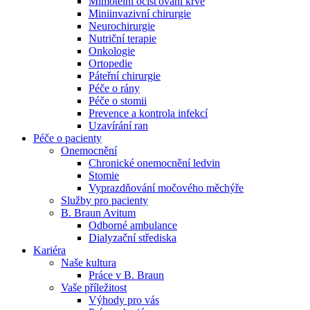
Mimotělní očišťování krve
Miniinvazivní chirurgie
Naše specializované ambulance jsou tu pro vás. Zvolte
Neurochirurgie
specializaci a město, které potřebujete, a objednejte se do naší
Nutriční terapie
ambulance.
Onkologie
Ortopedie
Páteřní chirurgie
Péče o rány
Péče o stomii
Prevence a kontrola infekcí
Uzavírání ran
Péče o pacienty
Onemocnění
Chronické onemocnění ledvin
Stomie
Vyprazdňování močového měchýře
Služby pro pacienty
B. Braun Avitum
Odborné ambulance
Dialyzační střediska
Kariéra
Naše kultura
Práce v B. Braun
Vaše příležitost​
Výhody pro vás