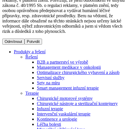
reklamy, v platném znění. Potvrzuji, že jsem odborníkem ve smyslu
zákona č. 40/1995 Sb. o regulaci reklamy, v platném znění, tedy
osobou oprávněnou předepisovat a vydávat humánní léčivé
Dialyzační střediska​
přípravky, resp. zdravotnické prostředky. Beru na vědomí, že
informace dále obsažené na těchto stránkách nejsou určeny laické
B. Braun Avitum poskytuje kvalitní dialyzační péči ve všech
veřejnosti, nýbrž zdravotnickým odborníků a jsem si vědom všech
svých střediscích v České republice. Více informací se
rizik a důsledků z toho plynoucích.
dozvíte na stránkách jednotlivých středisek.
Odmítnout
Potvrdit
Produkty a řešení
Řešení
B2B a partnerství ve výrobě
Produktový katalog​
Management medikace v onkologii
Optimalizace chirurgického vybavení a zásob
Kontakt
Objevte naše produkty. Navštivte produktový katalog B.
Servisní služby
Braun s našim kompletním produktovým portfoliem.
Sety na míru
Zůstaňte v dialogu s B. Braun. ​Kontaktujte nás.​
Smart management infuzní terapie​
Terapie
Chirurgické motorové systémy
Chirurgické nástroje a sterilizační kontejnery
Infuzní terapie
Intervenční vaskulární terapie
Kontinence a urologie
Léčba bolesti
Odborné ambulance