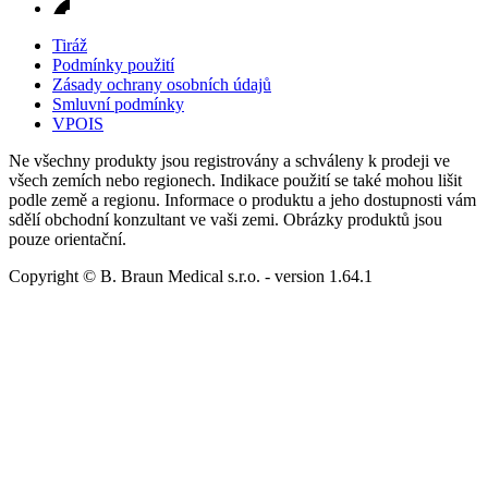
Tiráž
Podmínky použití
Zásady ochrany osobních údajů
Smluvní podmínky
VPOIS
Ne všechny produkty jsou registrovány a schváleny k prodeji ve
všech zemích nebo regionech. Indikace použití se také mohou lišit
podle země a regionu. Informace o produktu a jeho dostupnosti vám
sdělí obchodní konzultant ve vaši zemi. Obrázky produktů jsou
pouze orientační.
Copyright © B. Braun Medical s.r.o.
- version
1.64.1