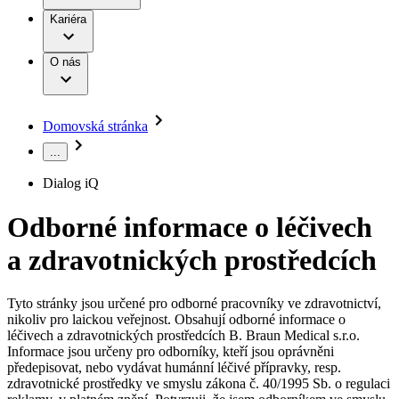
Terapie
B. Braun Avitum
Práce a kariéra
Kariéra
Naše kultura
Odpovědnost
Chirurgické motorové systémy
Odborné ambulance
Chirurgické nástroje a sterilizační kontejnery
Dialyzační střediska
Diverzita
O nás
Infuzní terapie
Vaše příležitost​
Onemocnění
Udržitelnost
Intervenční vaskulární terapie
Compliance
Kontinence a urologie
Sponzoring a dary
Služby pro pacienty
Léčba bolesti
Domovská stránka
Mimotělní očišťování krve
Média
Miniinvazivní chirurgie
...
B. Braun Avitum
Neurochirurgie
Tiskové zprávy
Nutriční terapie
Dialog iQ
Onkologie
Kontakt
Ortopedie
Odborné informace o léčivech
Páteřní chirurgie
Kontaktní formulář
Péče o rány
Registrace k odběru newsletteru
a zdravotnických prostředcích
Péče o stomii
Společnost
Prevence a kontrola infekcí
Uzavírání ran
Tyto stránky jsou určené pro odborné pracovníky ve zdravotnictví,
Odpovědnost
Řešení
nikoliv pro laickou veřejnost. Obsahují odborné informace o
Nabídky pracovních míst
léčivech a zdravotnických prostředcích B. Braun Medical s.r.o.
Média
Terapie
Informace jsou určeny pro odborníky, kteří jsou oprávněni
Objevte své kariérní příležitosti ​v B. Braun. Vyhledejte náš trh
předepisovat, nebo vydávat humánní léčivé přípravky, resp.
práce​ pro zajímavé pozice.​
zdravotnické prostředky ve smyslu zákona č. 40/1995 Sb. o regulaci
Kontakt