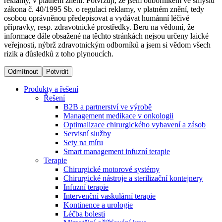
reklamy, v platném znění. Potvrzuji, že jsem odborníkem ve smyslu
zákona č. 40/1995 Sb. o regulaci reklamy, v platném znění, tedy
osobou oprávněnou předepisovat a vydávat humánní léčivé
Dialyzační střediska​
přípravky, resp. zdravotnické prostředky. Beru na vědomí, že
informace dále obsažené na těchto stránkách nejsou určeny laické
B. Braun Avitum poskytuje kvalitní dialyzační péči ve všech
veřejnosti, nýbrž zdravotnickým odborníků a jsem si vědom všech
svých střediscích v České republice. Více informací se
rizik a důsledků z toho plynoucích.
dozvíte na stránkách jednotlivých středisek.
Odmítnout
Potvrdit
Produkty a řešení
Řešení
B2B a partnerství ve výrobě
Produktový katalog​
Management medikace v onkologii
Optimalizace chirurgického vybavení a zásob
Kontakt
Objevte naše produkty. Navštivte produktový katalog B.
Servisní služby
Braun s našim kompletním produktovým portfoliem.
Sety na míru
Zůstaňte v dialogu s B. Braun. ​Kontaktujte nás.​
Smart management infuzní terapie​
Terapie
Chirurgické motorové systémy
Chirurgické nástroje a sterilizační kontejnery
Infuzní terapie
Intervenční vaskulární terapie
Kontinence a urologie
Léčba bolesti
Odborné ambulance