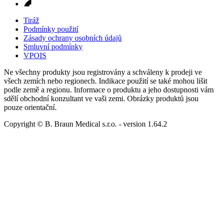
Tiráž
Podmínky použití
Zásady ochrany osobních údajů
Smluvní podmínky
VPOIS
Ne všechny produkty jsou registrovány a schváleny k prodeji ve
všech zemích nebo regionech. Indikace použití se také mohou lišit
podle země a regionu. Informace o produktu a jeho dostupnosti vám
sdělí obchodní konzultant ve vaši zemi. Obrázky produktů jsou
pouze orientační.
Copyright © B. Braun Medical s.r.o.
- version
1.64.2