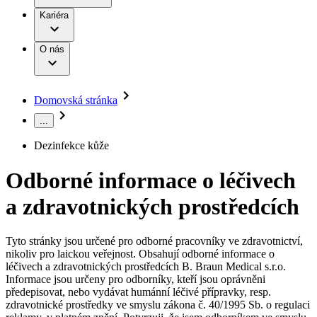
Terapie
B. Braun Avitum
Práce a kariéra
Kariéra
Naše kultura
Odpovědnost
Chirurgické motorové systémy
Odborné ambulance
Chirurgické nástroje a sterilizační kontejnery
Dialyzační střediska
Diverzita
O nás
Infuzní terapie
Vaše příležitost​
Onemocnění
Udržitelnost
Intervenční vaskulární terapie
Compliance
Kontinence a urologie
Sponzoring a dary
Služby pro pacienty
Léčba bolesti
Domovská stránka
Mimotělní očišťování krve
Média
Miniinvazivní chirurgie
...
B. Braun Avitum
Neurochirurgie
Tiskové zprávy
Nutriční terapie
Dezinfekce kůže
Onkologie
Kontakt
Ortopedie
Odborné informace o léčivech
Páteřní chirurgie
Kontaktní formulář
Péče o rány
Registrace k odběru newsletteru
a zdravotnických prostředcích
Péče o stomii
Společnost
Prevence a kontrola infekcí
Uzavírání ran
Tyto stránky jsou určené pro odborné pracovníky ve zdravotnictví,
Odpovědnost
Řešení
nikoliv pro laickou veřejnost. Obsahují odborné informace o
Nabídky pracovních míst
léčivech a zdravotnických prostředcích B. Braun Medical s.r.o.
Média
Terapie
Informace jsou určeny pro odborníky, kteří jsou oprávněni
Objevte své kariérní příležitosti ​v B. Braun. Vyhledejte náš trh
předepisovat, nebo vydávat humánní léčivé přípravky, resp.
práce​ pro zajímavé pozice.​
zdravotnické prostředky ve smyslu zákona č. 40/1995 Sb. o regulaci
Kontakt