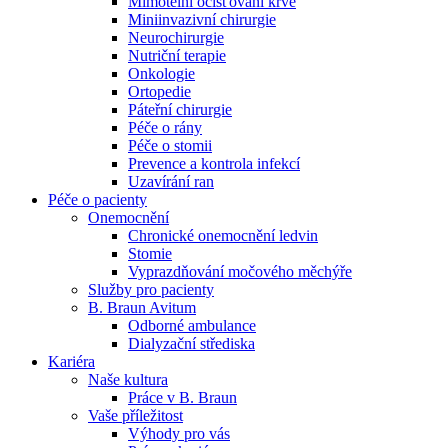
Mimotělní očišťování krve
Miniinvazivní chirurgie
Naše specializované ambulance jsou tu pro vás. Zvolte
Neurochirurgie
specializaci a město, které potřebujete, a objednejte se do naší
Nutriční terapie
ambulance.
Onkologie
Ortopedie
Páteřní chirurgie
Péče o rány
Péče o stomii
Prevence a kontrola infekcí
Uzavírání ran
Péče o pacienty
Onemocnění
Chronické onemocnění ledvin
Stomie
Vyprazdňování močového měchýře
Služby pro pacienty
B. Braun Avitum
Odborné ambulance
Dialyzační střediska
Kariéra
Naše kultura
Práce v B. Braun
Vaše příležitost​
Výhody pro vás