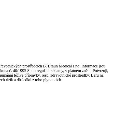
dravotnických prostředcích B. Braun Medical s.r.o. Informace jsou
kona č. 40/1995 Sb. o regulaci reklamy, v platném znění. Potvrzuji,
umánní léčivé přípravky, resp. zdravotnické prostředky. Beru na
ch rizik a důsledků z toho plynoucích.