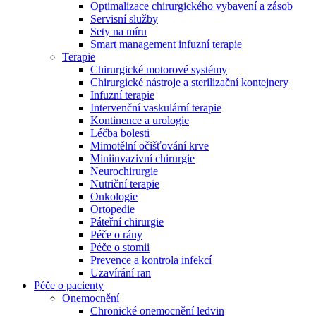
Optimalizace chirurgického vybavení a zásob
Servisní služby
Sety na míru
Smart management infuzní terapie​
Terapie
Chirurgické motorové systémy
Chirurgické nástroje a sterilizační kontejnery
Infuzní terapie
Intervenční vaskulární terapie
Kontinence a urologie
Léčba bolesti
Mimotělní očišťování krve
Miniinvazivní chirurgie
Neurochirurgie
Nutriční terapie
Onkologie
Ortopedie
Páteřní chirurgie
Péče o rány
Nabídky pracovních míst
Péče o stomii
Prevence a kontrola infekcí
Objevte své kariérní příležitosti ​v B. Braun. Vyhledejte náš trh 
Uzavírání ran
Péče o pacienty
Onemocnění
Chronické onemocnění ledvin