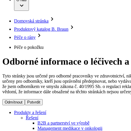
Infuzní terapie
Vaše příležitost​
Onemocnění
Udržitelnost
Intervenční vaskulární terapie
Compliance
Kontinence a urologie
Sponzoring a dary
Služby pro pacienty
Léčba bolesti
Domovská stránka
Mimotělní očišťování krve
Média
Miniinvazivní chirurgie
Produktový katalog B. Braun
B. Braun Avitum
Neurochirurgie
Tiskové zprávy
Péče o rány
Nutriční terapie
Onkologie
Kontakt
Péče o pokožku
Ortopedie
Páteřní chirurgie
Kontaktní formulář
Péče o rány
Odborné informace o léčivech a
Registrace k odběru newsletteru
Péče o stomii
Společnost
Prevence a kontrola infekcí
Uzavírání ran
Tyto stránky jsou určené pro odborné pracovníky ve zdravotnictví, ni
Odpovědnost
Řešení
určeny pro odborníky, kteří jsou oprávněni předepisovat, nebo vydáva
že jsem odborníkem ve smyslu zákona č. 40/1995 Sb. o regulaci rekla
vědomí, že informace dále obsažené na těchto stránkách nejsou určeny
Média
Terapie
Odmítnout
Potvrdit
Kontakt
Produkty a řešení
Řešení
B2B a partnerství ve výrobě
Management medikace v onkologii