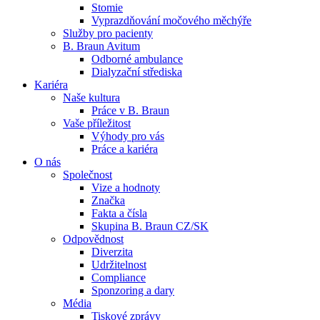
Stomie
Vyprazdňování močového měchýře
Služby pro pacienty
B. Braun Avitum
Odborné ambulance
Dialyzační střediska
Kariéra
Kontakt
Dialyzační střediska​
Naše kultura
Práce v B. Braun
Zůstaňte v dialogu s B. Braun. ​Kontaktujte nás.​
B. Braun Avitum poskytuje kvalitní dialyzační péči ve všech svý
Vaše příležitost​
Výhody pro vás
Práce a kariéra
Produktový katalog​
O nás
Společnost
Objevte naše produkty. Navštivte produktový katalog B. Brau
Vize a hodnoty
Značka
Fakta a čísla
Skupina B. Braun CZ/SK
Odpovědnost
Diverzita
Udržitelnost
Compliance
Sponzoring a dary
Média
Tiskové zprávy