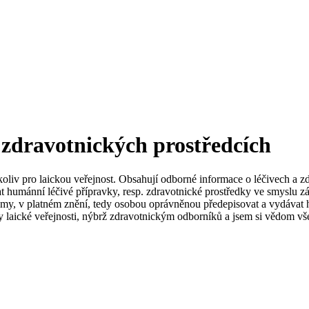
 zdravotnických prostředcích
koliv pro laickou veřejnost. Obsahují odborné informace o léčivech a z
t humánní léčivé přípravky, resp. zdravotnické prostředky ve smyslu zá
my, v platném znění, tedy osobou oprávněnou předepisovat a vydávat h
 laické veřejnosti, nýbrž zdravotnickým odborníků a jsem si vědom vše