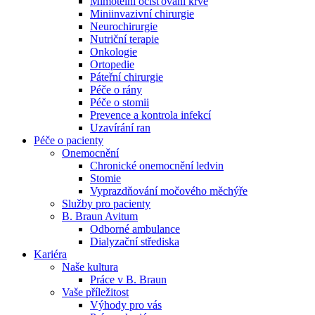
Mimotělní očišťování krve
Miniinvazivní chirurgie
Naše specializované ambulance jsou tu pro vás. Zvolte
Neurochirurgie
specializaci a město, které potřebujete, a objednejte se do naší
Nutriční terapie
ambulance.
Onkologie
Ortopedie
Páteřní chirurgie
Péče o rány
Péče o stomii
Prevence a kontrola infekcí
Uzavírání ran
Péče o pacienty
Onemocnění
Chronické onemocnění ledvin
Stomie
Vyprazdňování močového měchýře
Služby pro pacienty
B. Braun Avitum
Odborné ambulance
Dialyzační střediska
Kariéra
Naše kultura
Práce v B. Braun
Vaše příležitost​
Výhody pro vás