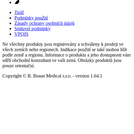
Tiráž
Podmínky použití
Zásady ochrany osobních údajů
Smluvní podmínky
VPOIS
Ne všechny produkty jsou registrovány a schváleny k prodeji ve
všech zemích nebo regionech. Indikace použití se také mohou lišit
podle země a regionu. Informace o produktu a jeho dostupnosti vám
sdělí obchodní konzultant ve vaši zemi. Obrázky produktů jsou
pouze orientační.
Copyright © B. Braun Medical s.r.o.
- version
1.64.1