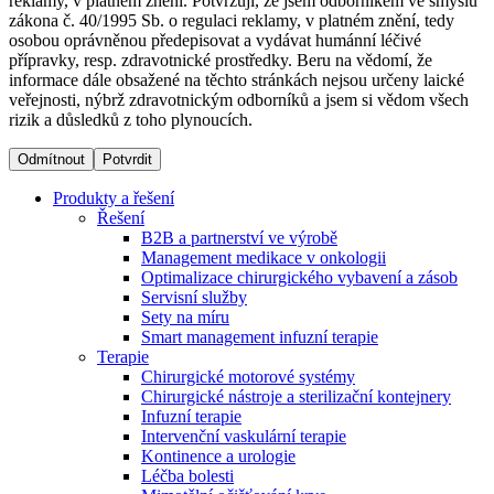
reklamy, v platném znění. Potvrzuji, že jsem odborníkem ve smyslu
zákona č. 40/1995 Sb. o regulaci reklamy, v platném znění, tedy
osobou oprávněnou předepisovat a vydávat humánní léčivé
Dialyzační střediska​
přípravky, resp. zdravotnické prostředky. Beru na vědomí, že
informace dále obsažené na těchto stránkách nejsou určeny laické
B. Braun Avitum poskytuje kvalitní dialyzační péči ve všech
veřejnosti, nýbrž zdravotnickým odborníků a jsem si vědom všech
svých střediscích v České republice. Více informací se
rizik a důsledků z toho plynoucích.
dozvíte na stránkách jednotlivých středisek.
Odmítnout
Potvrdit
Produkty a řešení
Řešení
B2B a partnerství ve výrobě
Produktový katalog​
Management medikace v onkologii
Optimalizace chirurgického vybavení a zásob
Kontakt
Objevte naše produkty. Navštivte produktový katalog B.
Servisní služby
Braun s našim kompletním produktovým portfoliem.
Sety na míru
Zůstaňte v dialogu s B. Braun. ​Kontaktujte nás.​
Smart management infuzní terapie​
Terapie
Chirurgické motorové systémy
Chirurgické nástroje a sterilizační kontejnery
Infuzní terapie
Intervenční vaskulární terapie
Kontinence a urologie
Léčba bolesti
Odborné ambulance