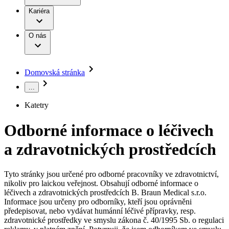
Terapie
B. Braun Avitum
Práce a kariéra
Kariéra
Naše kultura
Odpovědnost
Chirurgické motorové systémy
Odborné ambulance
Chirurgické nástroje a sterilizační kontejnery
Dialyzační střediska
Diverzita
O nás
Infuzní terapie
Vaše příležitost​
Onemocnění
Udržitelnost
Intervenční vaskulární terapie
Compliance
Kontinence a urologie
Sponzoring a dary
Služby pro pacienty
Léčba bolesti
Domovská stránka
Mimotělní očišťování krve
Média
Miniinvazivní chirurgie
...
B. Braun Avitum
Neurochirurgie
Tiskové zprávy
Nutriční terapie
Katetry
Onkologie
Kontakt
Ortopedie
Odborné informace o léčivech
Páteřní chirurgie
Kontaktní formulář
Péče o rány
Registrace k odběru newsletteru
a zdravotnických prostředcích
Péče o stomii
Společnost
Prevence a kontrola infekcí
Uzavírání ran
Tyto stránky jsou určené pro odborné pracovníky ve zdravotnictví,
Odpovědnost
Řešení
nikoliv pro laickou veřejnost. Obsahují odborné informace o
Nabídky pracovních míst
léčivech a zdravotnických prostředcích B. Braun Medical s.r.o.
Média
Terapie
Informace jsou určeny pro odborníky, kteří jsou oprávněni
Objevte své kariérní příležitosti ​v B. Braun. Vyhledejte náš trh
předepisovat, nebo vydávat humánní léčivé přípravky, resp.
práce​ pro zajímavé pozice.​
zdravotnické prostředky ve smyslu zákona č. 40/1995 Sb. o regulaci
Kontakt