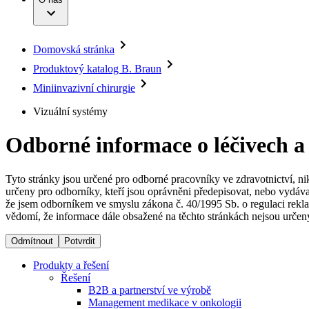
Infuzní terapie
Vaše příležitost​
Onemocnění
Udržitelnost
Intervenční vaskulární terapie
Compliance
Kontinence a urologie
Sponzoring a dary
Služby pro pacienty
Léčba bolesti
Domovská stránka
Mimotělní očišťování krve
Média
Miniinvazivní chirurgie
Produktový katalog B. Braun
B. Braun Avitum
Neurochirurgie
Tiskové zprávy
Miniinvazivní chirurgie
Nutriční terapie
Onkologie
Kontakt
Vizuální systémy
Ortopedie
Páteřní chirurgie
Kontaktní formulář
Péče o rány
Odborné informace o léčivech a
Registrace k odběru newsletteru
Péče o stomii
Společnost
Prevence a kontrola infekcí
Uzavírání ran
Tyto stránky jsou určené pro odborné pracovníky ve zdravotnictví, ni
Odpovědnost
Řešení
určeny pro odborníky, kteří jsou oprávněni předepisovat, nebo vydáva
že jsem odborníkem ve smyslu zákona č. 40/1995 Sb. o regulaci rekla
vědomí, že informace dále obsažené na těchto stránkách nejsou určeny
Média
Terapie
Odmítnout
Potvrdit
Kontakt
Produkty a řešení
Řešení
B2B a partnerství ve výrobě
Management medikace v onkologii