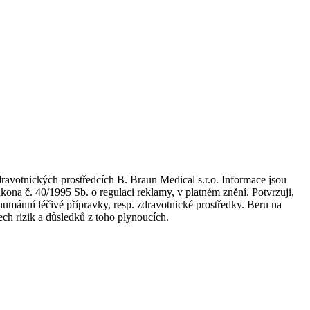
dravotnických prostředcích B. Braun Medical s.r.o. Informace jsou
kona č. 40/1995 Sb. o regulaci reklamy, v platném znění. Potvrzuji,
umánní léčivé přípravky, resp. zdravotnické prostředky. Beru na
ch rizik a důsledků z toho plynoucích.