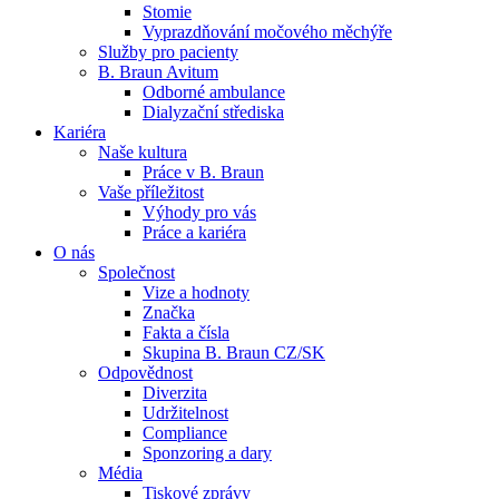
Stomie
Vyprazdňování močového měchýře
Služby pro pacienty
B. Braun Avitum
Odborné ambulance
Dialyzační střediska
Kariéra
Kontakt
Dialyzační střediska​
Naše kultura
Práce v B. Braun
Zůstaňte v dialogu s B. Braun. ​Kontaktujte nás.​
B. Braun Avitum poskytuje kvalitní dialyzační péči ve všech svý
Vaše příležitost​
Výhody pro vás
Práce a kariéra
Produktový katalog​
O nás
Společnost
Objevte naše produkty. Navštivte produktový katalog B. Brau
Vize a hodnoty
Značka
Fakta a čísla
Skupina B. Braun CZ/SK
Odpovědnost
Diverzita
Udržitelnost
Compliance
Sponzoring a dary
Média
Tiskové zprávy