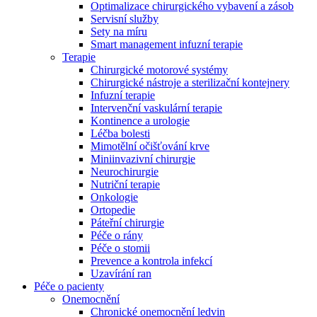
Optimalizace chirurgického vybavení a zásob
Servisní služby
Sety na míru
Smart management infuzní terapie​
Terapie
Chirurgické motorové systémy
Chirurgické nástroje a sterilizační kontejnery
Infuzní terapie
Intervenční vaskulární terapie
Kontinence a urologie
Léčba bolesti
Mimotělní očišťování krve
Miniinvazivní chirurgie
Neurochirurgie
Nutriční terapie
Onkologie
Ortopedie
Páteřní chirurgie
Péče o rány
Nabídky pracovních míst
Péče o stomii
Prevence a kontrola infekcí
Objevte své kariérní příležitosti ​v B. Braun. Vyhledejte náš trh 
Uzavírání ran
Péče o pacienty
Onemocnění
Chronické onemocnění ledvin