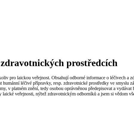
 zdravotnických prostředcích
koliv pro laickou veřejnost. Obsahují odborné informace o léčivech a z
t humánní léčivé přípravky, resp. zdravotnické prostředky ve smyslu zá
my, v platném znění, tedy osobou oprávněnou předepisovat a vydávat h
 laické veřejnosti, nýbrž zdravotnickým odborníků a jsem si vědom vše